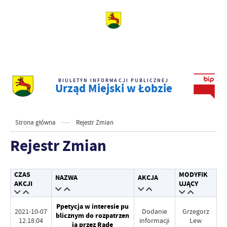
BIULETYN INFORMACJI PUBLICZNEJ
Urząd Miejski w Łobzie
Strona główna
Rejestr Zmian
Rejestr Zmian
CZAS
MODYFIK
NAZWA
AKCJA
AKCJI
UJĄCY
Ppetycja w interesie pu
2021-10-07
Dodanie
Grzegorz
blicznym do rozpatrzen
12:18:04
informacji
Lew
ia przez Radę