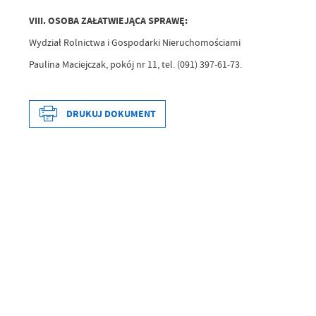
VIII. OSOBA ZAŁATWIEJĄCA SPRAWĘ:
Wydział Rolnictwa i Gospodarki Nieruchomościami
Paulina Maciejczak, pokój nr 11, tel. (091) 397-61-73.
DRUKUJ DOKUMENT
Data wytworzenia
Wytworzył
Data opublikowania
Opublikował
Data ostatniej aktualizacji
Ostatnio zaktualizował