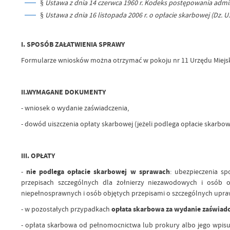
§
Ustawa z dnia 14 czerwca 1960 r. Kodeks postępowania adminis
§
Ustawa z dnia 16 listopada 2006 r. o opłacie skarbowej (Dz. U. 
I. SPOSÓB ZAŁATWIENIA SPRAWY
Formularze wniosków można otrzymać w pokoju nr 11 Urzędu Miejs
II.WYMAGANE DOKUMENTY
- wniosek o wydanie zaświadczenia,
- dowód uiszczenia opłaty skarbowej (jeżeli podlega opłacie skarbowe
III.
OPŁATY
-
nie podlega opłacie skarbowej w sprawach
: ubezpieczenia sp
przepisach szczególnych dla żołnierzy niezawodowych i osób 
niepełnosprawnych i osób objętych przepisami o szczególnych uprawni
- w pozostałych przypadkach
opłata skarbowa za wydanie zaświad
- opłata skarbowa od pełnomocnictwa lub prokury albo jego wpis